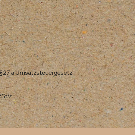
§27 a Umsatzsteuergesetz:
RStV: