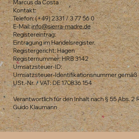
Marcus da Costa
Kontakt:
Telefon: (+49) 2331 / 3 77 56 0
E-Mail:
info@sierra-madre.de
Registereintrag:
Eintragung im Handelsregister.
Registergericht: Hagen
Registernummer: HRB 3142
Umsatzsteuer-ID:
Umsatzsteuer-Identifikationsnummer gemäß 
USt.-Nr. / VAT: DE 170836 154
Verantwortlich für den Inhalt nach § 55 Abs. 2 
Guido Klaumann