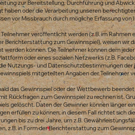
tung zur Bereitstellung, Durchführung und Abwicklu
ligt haben oder die Verarbeitung unseren berechtigten
sen vor Missbrauch durch mögliche Erfassung von I
r Teilnehmer veröffentlicht werden (z.B. im Rahmen
r Berichterstattung zum Gewinnspiel), weisen wir da
t werden können. Die Teilnehmer können dem jeder
-Plattform oder eines sozialen Netzwerks (z.B. Fac
ch die Nutzungs- und Datenschutzbestimmungen der je
 Gewinnspiels mitgeteilten Angaben der Teilnehmer v
ald das Gewinnspiel oder der Wettbewerb beendet s
l mit Rückfragen zum Gewinnspiel zu rechnen ist. Gr
ls gelöscht. Daten der Gewinner können länger ei
n erfüllen zu können; in diesem Fall richtet sich 
ungen bis zu drei Jahre, um z.B. Gewährleistungsfä
, z.B. in Form der Berichterstattung zum Gewinnspi