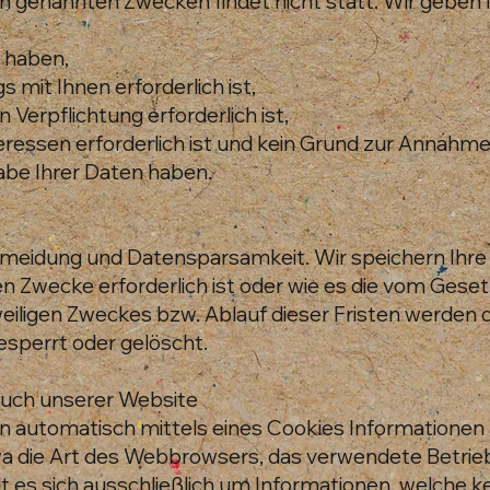
n genannten Zwecken findet nicht statt. Wir geben I
t haben,
 mit Ihnen erforderlich ist,
n Verpflichtung erforderlich ist,
eressen erforderlich ist und kein Grund zur Annahm
abe Ihrer Daten haben.
ermeidung und Datensparsamkeit. Wir speichern Ih
ten Zwecke erforderlich ist oder wie es die vom Ges
eweiligen Zweckes bzw. Ablauf dieser Fristen werde
esperrt oder gelöscht.
such unserer Website
 automatisch mittels eines Cookies Informationen a
twa die Art des Webbrowsers, das verwendete Betr
lt es sich ausschließlich um Informationen, welche 