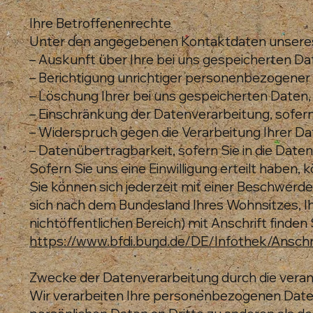
Ihre Betroffenenrechte
Unter den angegebenen Kontaktdaten unseres
– Auskunft über Ihre bei uns gespeicherten Da
– Berichtigung unrichtiger personenbezogener
– Löschung Ihrer bei uns gespeicherten Daten,
– Einschränkung der Datenverarbeitung, sofern 
– Widerspruch gegen die Verarbeitung Ihrer Da
– Datenübertragbarkeit, sofern Sie in die Date
Sofern Sie uns eine Einwilligung erteilt haben, 
Sie können sich jederzeit mit einer Beschwerd
sich nach dem Bundesland Ihres Wohnsitzes, Ih
nichtöffentlichen Bereich) mit Anschrift finden 
https://www.bfdi.bund.de/DE/Infothek/Anschri
Zwecke der Datenverarbeitung durch die verant
Wir verarbeiten Ihre personenbezogenen Daten