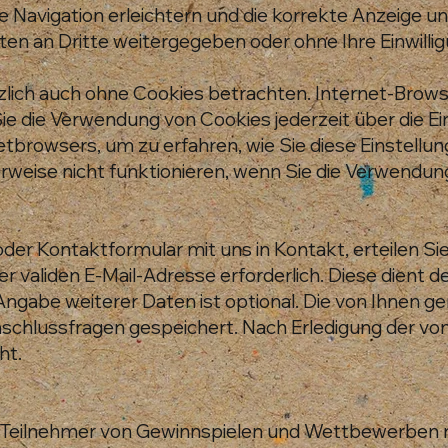
e Navigation erleichtern und die korrekte Anzeige 
ten an Dritte weitergegeben oder ohne Ihre Einwill
lich auch ohne Cookies betrachten. Internet-Browser
e die Verwendung von Cookies jederzeit über die Ein
etbrowsers, um zu erfahren, wie Sie diese Einstellu
weise nicht funktionieren, wenn Sie die Verwendung
il oder Kontaktformular mit uns in Kontakt, erteile
 einer validen E-Mail-Adresse erforderlich. Diese dien
Angabe weiterer Daten ist optional. Die von Ihne
nschlussfragen gespeichert. Nach Erledigung der vo
ht.
Teilnehmer von Gewinnspielen und Wettbewerben nu