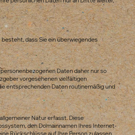
hre persönlichen Daten nur an Dritte weiter,
e besteht, dass Sie ein überwiegendes
re personenbezogenen Daten daher nur so
etzgeber vorgesehenen vielfältigen
n die entsprechenden Daten routinemäßig und
llgemeiner Natur erfasst. Diese
iebssystem, den Domainnamen Ihres Internet-
keine Rückschlüsse auf Ihre Person zulassen.