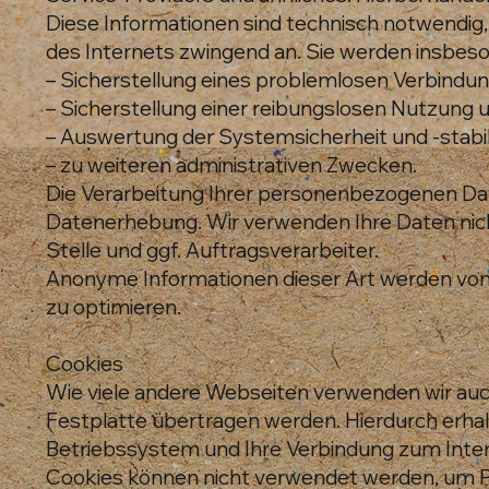
Diese Informationen sind technisch notwendig,
des Internets zwingend an. Sie werden insbes
– Sicherstellung eines problemlosen Verbindu
– Sicherstellung einer reibungslosen Nutzung 
– Auswertung der Systemsicherheit und -stabil
– zu weiteren administrativen Zwecken.
Die Verarbeitung Ihrer personenbezogenen Da
Datenerhebung. Wir verwenden Ihre Daten nicht
Stelle und ggf. Auftragsverarbeiter.
Anonyme Informationen dieser Art werden von u
zu optimieren.
Cookies
Wie viele andere Webseiten verwenden wir auch
Festplatte übertragen werden. Hierdurch erha
Betriebssystem und Ihre Verbindung zum Inter
Cookies können nicht verwendet werden, um P