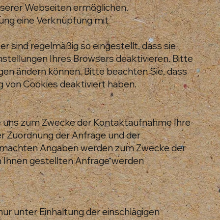
unserer Webseiten ermöglichen.
igung eine Verknüpfung mit
 sind regelmäßig so eingestellt, dass sie
stellungen Ihres Browsers deaktivieren. Bitte
ngen ändern können. Bitte beachten Sie, dass
 von Cookies deaktiviert haben.
n Sie uns zum Zwecke der Kontaktaufnahme Ihre
t der Zuordnung der Anfrage und der
n gemachten Angaben werden zum Zwecke der
n Ihnen gestellten Anfrage werden
r unter Einhaltung der einschlägigen