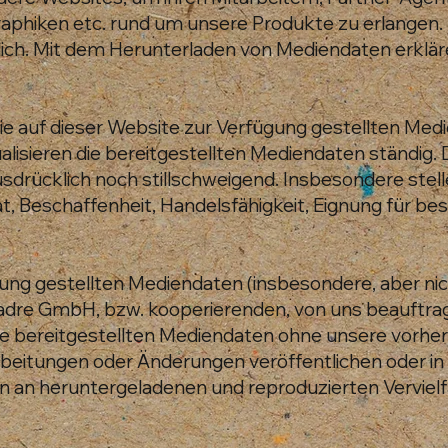
Graphiken etc. rund um unsere Produkte zu erlangen.
ich. Mit dem Herunterladen von Mediendaten erklären
ie auf dieser Website zur Verfügung gestellten Med
tualisieren die bereitgestellten Mediendaten ständig.
sdrücklich noch stillschweigend. Insbesondere stel
ität, Beschaffenheit, Handelsfähigkeit, Eignung fü
gung gestellten Mediendaten (insbesondere, aber nich
a Madre GmbH, bzw. kooperierenden, von uns beauft
e bereitgestellten Mediendaten ohne unsere vorhe
rbeitungen oder Änderungen veröffentlichen oder i
n an heruntergeladenen und reproduzierten Vervielf