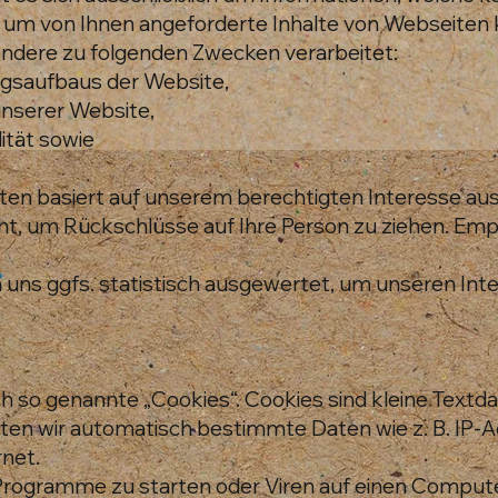
 um von Ihnen angeforderte Inhalte von Webseiten k
ondere zu folgenden Zwecken verarbeitet:
ngsaufbaus der Website,
unserer Website,
ität sowie
ten basiert auf unserem berechtigten Interesse a
, um Rückschlüsse auf Ihre Person zu ziehen. Empf
ns ggfs. statistisch ausgewertet, um unseren Inte
 so genannte „Cookies“. Cookies sind kleine Textda
lten wir automatisch bestimmte Daten wie z. B. IP-
net.
rogramme zu starten oder Viren auf einen Computer