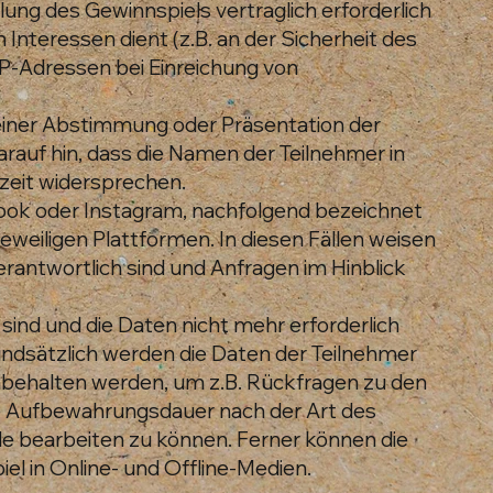
ng des Gewinnspiels vertraglich erforderlich
 Interessen dient (z.B. an der Sicherheit des
P-Adressen bei Einreichung von
 einer Abstimmung oder Präsentation der
rauf hin, dass die Namen der Teilnehmer in
zeit widersprechen.
ebook oder Instagram, nachfolgend bezeichnet
weiligen Plattformen. In diesen Fällen weisen
erantwortlich sind und Anfragen im Hinblick
ind und die Daten nicht mehr erforderlich
undsätzlich werden die Daten der Teilnehmer
nbehalten werden, um z.B. Rückfragen zu den
die Aufbewahrungsdauer nach der Art des
lle bearbeiten zu können. Ferner können die
el in Online- und Offline-Medien.