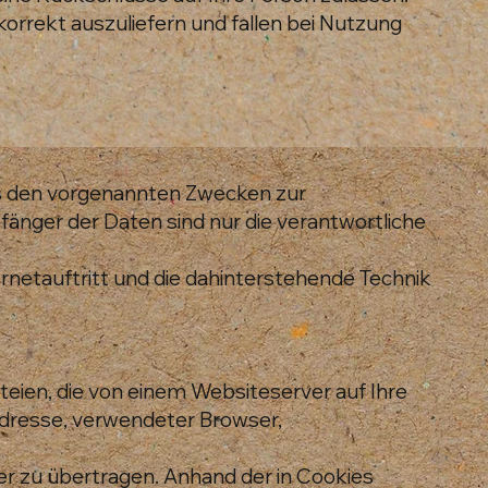
orrekt auszuliefern und fallen bei Nutzung
us den vorgenannten Zwecken zur
änger der Daten sind nur die verantwortliche
rnetauftritt und die dahinterstehende Technik
teien, die von einem Websiteserver auf Ihre
Adresse, verwendeter Browser,
 zu übertragen. Anhand der in Cookies