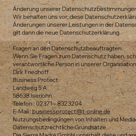
Änderung unserer Datenschutzbestimmunge
Wir behalten uns vor, diese Datenschutzerklär
Änderungen unserer Leistungen in der Datensc
gilt dann die neue Datenschutzerklärung.
Fragen an den Datenschutzbeauftragten
Wenn Sie Fragen zum Datenschutz haben, schrei
verantwortliche Person in unserer Organisation
Dirk Friedhoff
Business Protect
Landweg 5 A
58638 Iserlohn
Telefon : 02371 – 8323204
E-Mail :
businessprotect@t-online.de
Nutzungsbedingungen von Inhalten und Medi
Datenschutzrechtliche Grundsätze
Die Sierra Madre GmbH unterhält diese und an