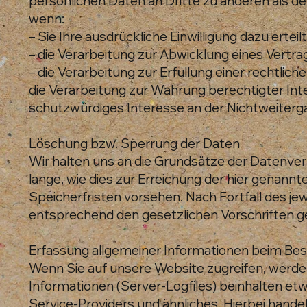
persönlichen Daten an Dritte zu anderen als de
wenn:
– Sie Ihre ausdrückliche Einwilligung dazu erteil
– die Verarbeitung zur Abwicklung eines Vertrags
– die Verarbeitung zur Erfüllung einer rechtliche
die Verarbeitung zur Wahrung berechtigter Int
schutzwürdiges Interesse an der Nichtweiterg
Löschung bzw. Sperrung der Daten
Wir halten uns an die Grundsätze der Datenv
lange, wie dies zur Erreichung der hier genann
Speicherfristen vorsehen. Nach Fortfall des j
entsprechend den gesetzlichen Vorschriften g
Erfassung allgemeiner Informationen beim Be
Wenn Sie auf unsere Website zugreifen, werden
Informationen (Server-Logfiles) beinhalten e
Service-Providers und ähnliches. Hierbei hande