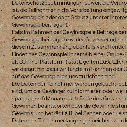
Datenschutzbestimmungen, soweit die Verarbei
ist, die Teilnehmer in die Verarbeitung eingewil
Gewinnspiels oder dem Schutz unserer Interes
Gewinnspielbeiträgen).
Falls im Rahmen der Gewinnspiele Beiträge de
Gewinnspielbeiträge bzw. der Gewinner oder de
diesem Zusammenhang ebenfalls veröffentlich
Findet das Gewinnspiel innerhalb einer Online
als „Online-Plattform“) statt, gelten zusätzli
wir darauf hin, dass wir für die im Rahmen des
auf das Gewinnspiel an uns zu richten sind.
Die Daten der Teilnehmer werden gelöscht, sob
sind, um die Gewinner zu informieren oder wei
spätestens 6 Monate nach Ende des Gewinnspie
Gewinnen beantworten oder die Gewinnleistunge
Gewinns und beträgt z.B. bei Sachen oder Leist
Daten der Teilnehmer länger gespeichert werden