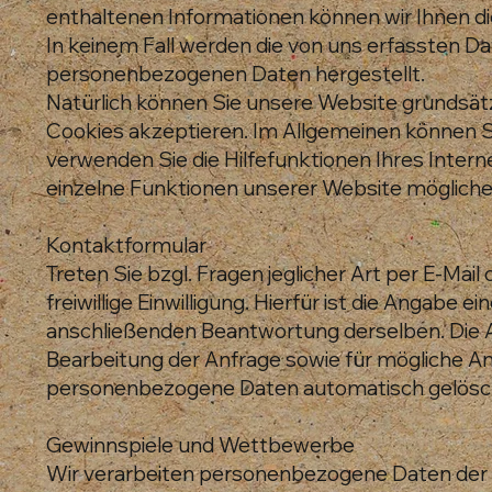
enthaltenen Informationen können wir Ihnen di
In keinem Fall werden die von uns erfassten Da
personenbezogenen Daten hergestellt.
Natürlich können Sie unsere Website grundsätz
Cookies akzeptieren. Im Allgemeinen können Si
verwenden Sie die Hilfefunktionen Ihres Intern
einzelne Funktionen unserer Website möglicher
Kontaktformular
Treten Sie bzgl. Fragen jeglicher Art per E-Ma
freiwillige Einwilligung. Hierfür ist die Angabe
anschließenden Beantwortung derselben. Die 
Bearbeitung der Anfrage sowie für mögliche A
personenbezogene Daten automatisch gelösc
Gewinnspiele und Wettbewerbe
Wir verarbeiten personenbezogene Daten der 