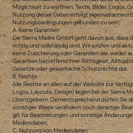
Möglichkeit zu eröffnen, Texte, Bilder, Logos, 
Nutzung dieser Daten erfolgt eigenverantwortl
Nutzungsbedingungen gebunden zu sein:
A. Keine Garantien
Die Sierra Madre GmbH geht davon aus, dass d
richtig und vollständig sind. Wir prüfen und ak
keine Zusicherung oder Garantien dar, weder au
Garantien betreffend ihrer Richtigkeit, Aktual
Gesetze oder gewerbliche Schutzrechte dar.
B. Rechte
Alle Rechte an allen auf der Website zur Verfü
Logos, Layouts, Design) liegen bei der Sierr
Lizenzgebern. Dementsprechend dürfen Sie di
sonstiger Weise verändern noch derartige Bea
gilt für Bearbeitungen und sonstige Änderunge
Mediendaten.
C. Nutzung von Mediendaten