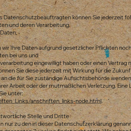
 Datenschutzbeauftragten können Sie jederzeit fo
ten und deren Verarbeitung,
 Daten,
wir Ihre Daten aufgrund gesetzlicher Pflichten noch
ten bei uns und
nverarbeitung eingewilligt haben oder einen Vertrag
können Sie diese jederzeit mit Wirkung für die Zukunf
e an die für Sie zuständige Aufsichtsbehörde wenden
rer Arbeit oder der mutmaßlichen Verletzung. Eine 
Sie unter:
ften_Links/anschriften_links-node.html
.
wortliche Stelle und Dritte
 nur zu den in dieser Datenschutzerklärung genann